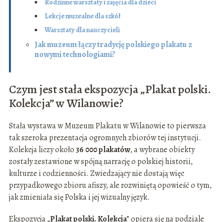
Rodzinne warsztaty i zajęcia dla dzieci
Lekcje muzealne dla szkół
Warsztaty dla nauczycieli
Jak muzeum łączy tradycję polskiego plakatu z
nowymi technologiami?
Czym jest stała ekspozycja „Plakat polski.
Kolekcja” w Wilanowie?
Stała wystawa w Muzeum Plakatu w Wilanowie to pierwsza
tak szeroka prezentacja ogromnych zbiorów tej instytucji.
Kolekcja liczy około
36 000 plakatów
, a wybrane obiekty
zostały zestawione w spójną narrację o polskiej historii,
kulturze i codzienności. Zwiedzający nie dostają więc
przypadkowego zbioru afiszy, ale rozwiniętą opowieść o tym,
jak zmieniała się Polska i jej wizualny język.
Ekspozycja „
Plakat polski. Kolekcja
” opiera się na podziale