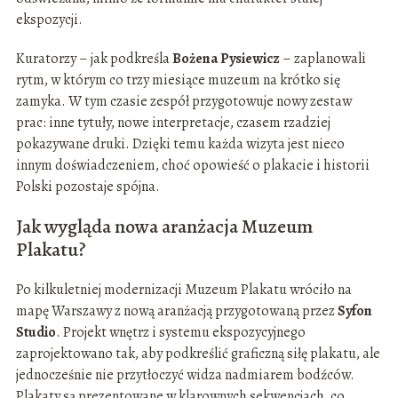
ekspozycji.
Kuratorzy – jak podkreśla
Bożena Pysiewicz
– zaplanowali
rytm, w którym co trzy miesiące muzeum na krótko się
zamyka. W tym czasie zespół przygotowuje nowy zestaw
prac: inne tytuły, nowe interpretacje, czasem rzadziej
pokazywane druki. Dzięki temu każda wizyta jest nieco
innym doświadczeniem, choć opowieść o plakacie i historii
Polski pozostaje spójna.
Jak wygląda nowa aranżacja Muzeum
Plakatu?
Po kilkuletniej modernizacji Muzeum Plakatu wróciło na
mapę Warszawy z nową aranżacją przygotowaną przez
Syfon
Studio
. Projekt wnętrz i systemu ekspozycyjnego
zaprojektowano tak, aby podkreślić graficzną siłę plakatu, ale
jednocześnie nie przytłoczyć widza nadmiarem bodźców.
Plakaty są prezentowane w klarownych sekwencjach, co