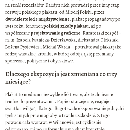
na sześć rozdziałów. Każdy z nich prowadzi przez inny etap
rozwoju polskiego plakatu: od Młodej Polski, przez
dwudziestolecie międzywojenne
, plakat propagandowy po
1945 roku, fenomen
polskiej szkoły plakatu
, aż po
współczesne
projektowanie graficzne
. Kuratorski zespół –
m.in. Izabela Iwanicka-Dzierżawska, Aleksandra Oleksiak,
Bożena Pysiewicz i Michał Warda – potraktował plakat jako
rodzaj wizualnej kroniki, w której odbijają się przemiany
społeczne, polityczne i obyczajowe.
Dlaczego ekspozycja jest zmieniana co trzy
miesiące?
Plakat to medium niezwykle efektowne, ale technicznie
trudne do prezentowania. Papier starzeje się, reaguje na
światło i wilgoć, dlatego długotrwałe eksponowanie jednych i
tych samych prac mogłoby je trwale uszkodzić. Z tego
powodu cała wystawa w Wilanowie jest cyklicznie
odświeżana, mimo że formalnie ma charakter stałej