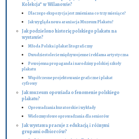
Kolekcja” w Wilanowie?
Dlaczego ekspozycja jest zmieniana co trzy miesiące?
Jak wygląda nowa aranżacja Muzeum Plakatu?
Jak podzielono historię polskiego plakatu na
wystawie?
Młoda Polska i plakat litograficzny
Dwudziestolecie międzywojenne i reklama artystyczna
Powojenna propaganda i narodziny polskiej szkoły
plakatu
Współczesne projektowanie graficzne i plakat
cyfrowy
Jak muzeum opowiada o fenomenie polskiego
plakatu?
Oprowadzania kuratorskie i wykłady
Wielo­zmysłowe oprowadzania dla seniorów
Jak wystawa pracuje z edukacją i różnymi
grupami odbiorców?