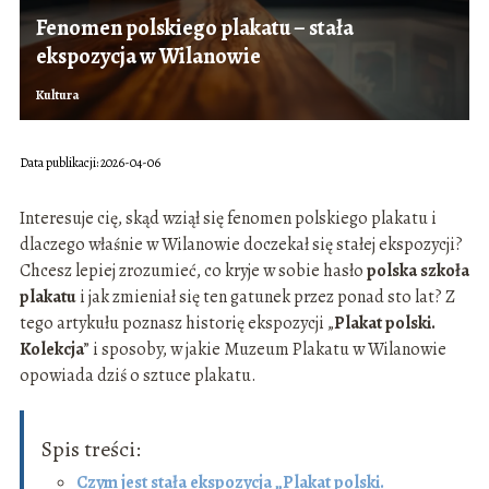
Fenomen polskiego plakatu – stała
ekspozycja w Wilanowie
Kultura
Data publikacji: 2026-04-06
Interesuje cię, skąd wziął się fenomen polskiego plakatu i
dlaczego właśnie w Wilanowie doczekał się stałej ekspozycji?
Chcesz lepiej zrozumieć, co kryje w sobie hasło
polska szkoła
plakatu
i jak zmieniał się ten gatunek przez ponad sto lat? Z
tego artykułu poznasz historię ekspozycji „
Plakat polski.
Kolekcja
” i sposoby, w jakie Muzeum Plakatu w Wilanowie
opowiada dziś o sztuce plakatu.
Spis treści:
Czym jest stała ekspozycja „Plakat polski.