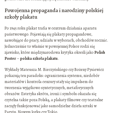
Powojenna propaganda i narodziny polskiej
szkoły plakatu
Po 1945 roku plakat trafia w centrum działania aparatu
państwowego. Pojawiają się plakaty propagandowe,
nawołujące do pracy, udziału w wyborach, obchodów rocznic.
Jednocześnie to właśnie w powojennej Polsce rodzi się
zjawisko, które międzynarodowa krytyka określi jako
Polish
Poster
–
polska szkoła plakatu
.
Wykłady Mateusza M. Bieczyńskiego czy Bożeny Pysiewicz
pokazują ten paradoks: ograniczenia systemu, niedobór
materiałów i kontrola cenzury stały się impulsem do
tworzenia wyjątkowo syntetycznych, metaforycznych
obrazów. Estetyka skrótu, ironii i symbolu okazała się
czytelna także poza Polską, a plakaty filmowe czy teatralne
zaczęły funkcjonować jako samodzielne dzieła sztuki w
Paryżu, Nowym Jorku czy Tokio.