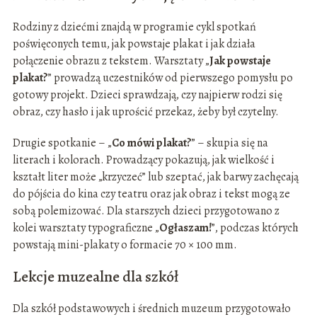
Rodziny z dziećmi znajdą w programie cykl spotkań
poświęconych temu, jak powstaje plakat i jak działa
połączenie obrazu z tekstem. Warsztaty „
Jak powstaje
plakat?
” prowadzą uczestników od pierwszego pomysłu po
gotowy projekt. Dzieci sprawdzają, czy najpierw rodzi się
obraz, czy hasło i jak uprościć przekaz, żeby był czytelny.
Drugie spotkanie – „
Co mówi plakat?
” – skupia się na
literach i kolorach. Prowadzący pokazują, jak wielkość i
kształt liter może „krzyczeć” lub szeptać, jak barwy zachęcają
do pójścia do kina czy teatru oraz jak obraz i tekst mogą ze
sobą polemizować. Dla starszych dzieci przygotowano z
kolei warsztaty typograficzne „
Ogłaszam!
”, podczas których
powstają mini-plakaty o formacie 70 × 100 mm.
Lekcje muzealne dla szkół
Dla szkół podstawowych i średnich muzeum przygotowało