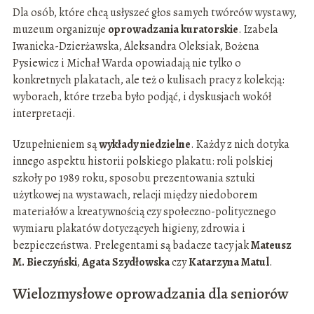
Dla osób, które chcą usłyszeć głos samych twórców wystawy,
muzeum organizuje
oprowadzania kuratorskie
. Izabela
Iwanicka-Dzierżawska, Aleksandra Oleksiak, Bożena
Pysiewicz i Michał Warda opowiadają nie tylko o
konkretnych plakatach, ale też o kulisach pracy z kolekcją:
wyborach, które trzeba było podjąć, i dyskusjach wokół
interpretacji.
Uzupełnieniem są
wykłady niedzielne
. Każdy z nich dotyka
innego aspektu historii polskiego plakatu: roli polskiej
szkoły po 1989 roku, sposobu prezentowania sztuki
użytkowej na wystawach, relacji między niedoborem
materiałów a kreatywnością czy społeczno-politycznego
wymiaru plakatów dotyczących higieny, zdrowia i
bezpieczeństwa. Prelegentami są badacze tacy jak
Mateusz
M. Bieczyński
,
Agata Szydłowska
czy
Katarzyna Matul
.
Wielo­zmysłowe oprowadzania dla seniorów