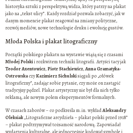
historyka sztuki z perspektywą widza, który patrzy na plakat
jako na „tekst ulicy”. Każdy rozdział pozwala zobaczyć, jak w
danym momencie plakat reagował na zmiany polityczne,
rozwój mediów, nowe technologie druku i ewolucję gustów.
Młoda Polska i plakat litograficzny
Początki polskiego plakatu na wystawie wiążą się z czasami
Młodej Polski
i rozkwitem techniki litografii. Artyści tacy jak
Teodor Axentowicz
,
Piotr Stachiewicz
,
Anna Gramatyka-
Ostrowska
czy
Kazimierz Sichulski
sięgali po „ołówek
litograficzny”, zadając sobie pytanie, czy może on zastąpić
tradycyjny pędzel. Plakat artystyczny nie był dla nich tylko
reklamą, ale nowym polem eksperymentów formalnych.
W czasach zaborów – co podkreśla m.in. wykład
Aleksandry
Oleksiak
„Litograficzne arcydzieła – plakat polski przed 1918”
– plakat podtrzymywał tożsamość narodową. Zapowiadał
wydarzenia kulturalne, ale jednocześnie kodował symbole i