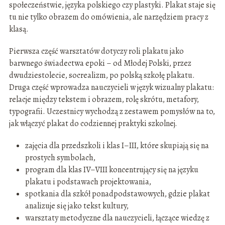
społeczeństwie, języka polskiego czy plastyki. Plakat staje się
tu nie tylko obrazem do omówienia, ale narzędziem pracy z
klasą.
Pierwsza część warsztatów dotyczy roli plakatu jako
barwnego świadectwa epoki – od Młodej Polski, przez
dwudziestolecie, socrealizm, po polską szkołę plakatu.
Druga część wprowadza nauczycieli w język wizualny plakatu:
relacje między tekstem i obrazem, rolę skrótu, metafory,
typografii. Uczestnicy wychodzą z zestawem pomysłów na to,
jak włączyć plakat do codziennej praktyki szkolnej.
zajęcia dla przedszkoli i klas I–III, które skupiają się na
prostych symbolach,
program dla klas IV–VIII koncentrujący się na języku
plakatu i podstawach projektowania,
spotkania dla szkół ponadpodstawowych, gdzie plakat
analizuje się jako tekst kultury,
warsztaty metodyczne dla nauczycieli, łączące wiedzę z