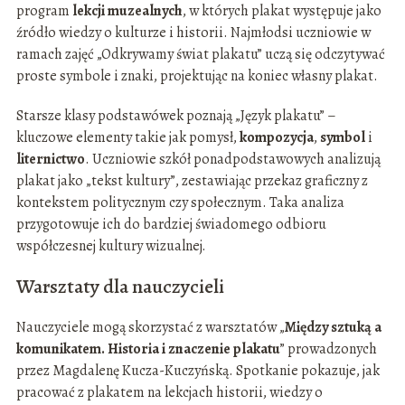
program
lekcji muzealnych
, w których plakat występuje jako
źródło wiedzy o kulturze i historii. Najmłodsi uczniowie w
ramach zajęć „Odkrywamy świat plakatu” uczą się odczytywać
proste symbole i znaki, projektując na koniec własny plakat.
Starsze klasy podstawówek poznają „Język plakatu” –
kluczowe elementy takie jak pomysł,
kompozycja
,
symbol
i
liternictwo
. Uczniowie szkół ponadpodstawowych analizują
plakat jako „tekst kultury”, zestawiając przekaz graficzny z
kontekstem politycznym czy społecznym. Taka analiza
przygotowuje ich do bardziej świadomego odbioru
współczesnej kultury wizualnej.
Warsztaty dla nauczycieli
Nauczyciele mogą skorzystać z warsztatów „
Między sztuką a
komunikatem. Historia i znaczenie plakatu
” prowadzonych
przez Magdalenę Kucza-Kuczyńską. Spotkanie pokazuje, jak
pracować z plakatem na lekcjach historii, wiedzy o