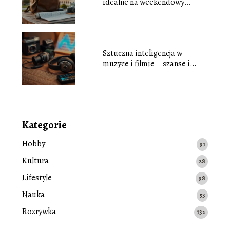
idealne na weekendowy
wyjazd
Sztuczna inteligencja w
muzyce i filmie – szanse i
zagrożenia
Kategorie
Hobby
91
Kultura
28
Lifestyle
98
Nauka
53
Rozrywka
132