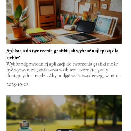
Aplikacja do tworzenia grafiki: jak wybrać najlepszą dla
siebie?
Wybór odpowiedniej aplikacji do tworzenia grafiki może
być wyzwaniem, zwłaszcza w obliczu szerokiej gamy
dostępnych narzędzi. Aby podjąć właściwą decyzję, warto...
2025-10-22