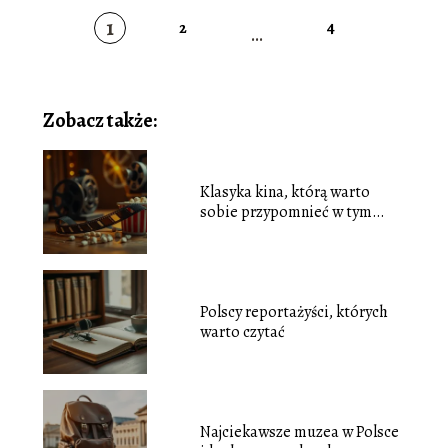
1
2
4
...
Zobacz także:
Klasyka kina, którą warto
sobie przypomnieć w tym
sezonie
Polscy reportażyści, których
warto czytać
Najciekawsze muzea w Polsce