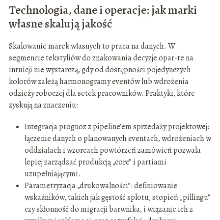
Technologia, dane i operacje: jak marki
własne skalują jakość
Skalowanie marek własnych to praca na danych. W
segmencie tekstyliów do znakowania decyzje opar-te na
intuicji nie wystarczą, gdy od dostępności pojedynczych
kolorów zależą harmonogramy eventów lub wdrożenia
odzieży roboczej dla setek pracowników. Praktyki, które
zyskują na znaczeniu:
Integracja prognoz z pipeline’em sprzedaży projektowej:
łączenie danych o planowanych eventach, wdrożeniach w
oddziałach i wzorcach powtórzeń zamówień pozwala
lepiej zarządzać produkcją „core” i partiami
uzupełniającymi.
Parametryzacja „drukowalności”: definiowanie
wskaźników, takich jak gęstość splotu, stopień „pillingu”
czy skłonność do migracji barwnika, i wiązanie ich z