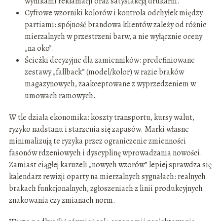
wynikami reklamacji oraz satysfakcją drukarni.
Cyfrowe wzorniki kolorów i kontrola odchyłek między
partiami: spójność brandowa klientów zależy od różnic
mierzalnych w przestrzeni barw, a nie wyłącznie oceny
„na oko”.
Ścieżki decyzyjne dla zamienników: predefiniowane
zestawy „fallback” (model/kolor) w razie braków
magazynowych, zaakceptowane z wyprzedzeniem w
umowach ramowych.
W tle działa ekonomika: koszty transportu, kursy walut,
ryzyko nadstanu i starzenia się zapasów. Marki własne
minimalizują te ryzyka przez ograniczenie zmienności
fasonów rdzeniowych i dyscyplinę wprowadzania nowości.
Zamiast ciągłej karuzeli „nowych wzorów” lepiej sprawdza się
kalendarz rewizji oparty na mierzalnych sygnałach: realnych
brakach funkcjonalnych, zgłoszeniach z linii produkcyjnych
znakowania czy zmianach norm.