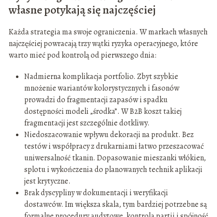
własne potykają się najczęściej
Każda strategia ma swoje ograniczenia. W markach własnych
najczęściej powracają trzy wątki ryzyka operacyjnego, które
warto mieć pod kontrolą od pierwszego dnia:
Nadmierna komplikacja portfolio. Zbyt szybkie
mnożenie wariantów kolorystycznych i fasonów
prowadzi do fragmentacji zapasów i spadku
dostępności modeli „środka”. W B2B koszt takiej
fragmentacji jest szczególnie dotkliwy.
Niedoszacowanie wpływu dekoracji na produkt. Bez
testów i współpracy z drukarniami łatwo przeszacować
uniwersalność tkanin. Dopasowanie mieszanki włókien,
splotu i wykończenia do planowanych technik aplikacji
jest krytyczne.
Brak dyscypliny w dokumentacji i weryfikacji
dostawców. Im większa skala, tym bardziej potrzebne są
formalne procedury audytowe, kontrola partii i spójność