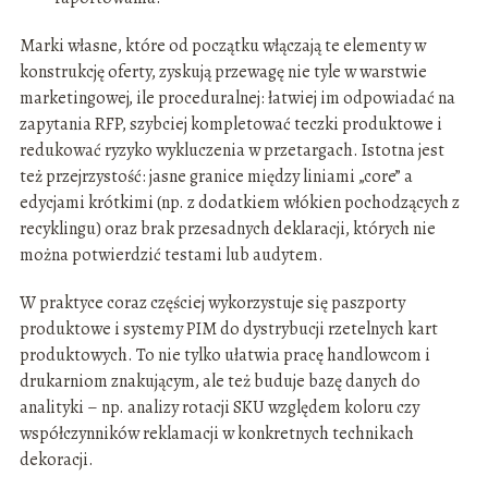
Marki własne, które od początku włączają te elementy w
konstrukcję oferty, zyskują przewagę nie tyle w warstwie
marketingowej, ile proceduralnej: łatwiej im odpowiadać na
zapytania RFP, szybciej kompletować teczki produktowe i
redukować ryzyko wykluczenia w przetargach. Istotna jest
też przejrzystość: jasne granice między liniami „core” a
edycjami krótkimi (np. z dodatkiem włókien pochodzących z
recyklingu) oraz brak przesadnych deklaracji, których nie
można potwierdzić testami lub audytem.
W praktyce coraz częściej wykorzystuje się paszporty
produktowe i systemy PIM do dystrybucji rzetelnych kart
produktowych. To nie tylko ułatwia pracę handlowcom i
drukarniom znakującym, ale też buduje bazę danych do
analityki – np. analizy rotacji SKU względem koloru czy
współczynników reklamacji w konkretnych technikach
dekoracji.