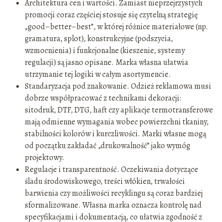
Architektura cen i wartości. Zamiast nieprzejrzystych
promocji coraz częściej stosuje się czytelną strategię
„good–better–best”, w której różnice materiałowe (np.
gramatura, splot), konstrukcyjne (podszycia,
wzmocnienia) i funkcjonalne (kieszenie, systemy
regulacji) są jasno opisane. Marka własna ułatwia
utrzymanie tej logiki w całym asortymencie.
Standaryzacja pod znakowanie. Odzież reklamowa musi
dobrze współpracować z technikami dekoracji:
sitodruk, DTF, DTG, haft czy aplikacje termotransferowe
mają odmienne wymagania wobec powierzchni tkaniny,
stabilności kolorów i kurczliwości. Marki własne mogą
od początku zakładać „drukowalność” jako wymóg
projektowy.
Regulacje i transparentność. Oczekiwania dotyczące
śladu środowiskowego, treści włókien, trwałości
barwienia czy możliwości recyklingu są coraz bardziej
sformalizowane. Własna marka oznacza kontrolę nad
specyfikacjami i dokumentacją, co ułatwia zgodność z