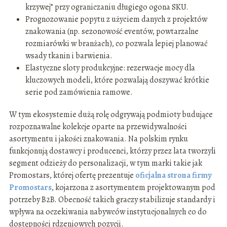
krzywej” przy ograniczaniu długiego ogona SKU.
Prognozowanie popytu z użyciem danych z projektów
znakowania (np. sezonowość eventów, powtarzalne
rozmiarówki w branżach), co pozwala lepiej planować
wsady tkanin i barwienia.
Elastyczne sloty produkcyjne: rezerwacje mocy dla
kluczowych modeli, które pozwalają doszywać krótkie
serie pod zamówienia ramowe.
W tym ekosystemie dużą rolę odgrywają podmioty budujące
rozpoznawalne kolekcje oparte na przewidywalności
asortymentu i jakości znakowania. Na polskim rynku
funkcjonują dostawcy i producenci, którzy przez lata tworzyli
segment odzieży do personalizacji, w tym marki takie jak
Promostars, której ofertę prezentuje
oficjalna strona firmy
Promostars
, kojarzona z asortymentem projektowanym pod
potrzeby B2B. Obecność takich graczy stabilizuje standardy i
wpływa na oczekiwania nabywców instytucjonalnych co do
dostępności rdzeniowych pozycji.