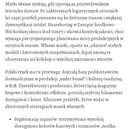
Marki własne zyskują, gdy operują na przewidywalnym
łańcuchu dostaw. Po zakłóceniach logistycznych ostatnich
lat część portfeli przesuwa się ku krótszym trasom i większej
dywersyfikacji źródeł. Nearshoring w Europie Środkowo-
Wschodniej skraca lead time’y i ułatwia kontrolę jakości, choć
wymaga precyzyjniejszego planowania mocy produkcyjnych w
szczytach sezonu. Własne marki, oparte na „rdzeniu” stałych
modeli i limitowanych uzupełnieniach, lepiej znoszą te
obostrzenia niż kolekcje o wysokiej zmienności wzorów.
Polski rynek ma tu przewagę: dojrzałą bazę poddostawców,
doświadczenie w produkcji „under brand” i kulturę osadzoną
w B2B. Dystrybutorzy i producenci, którzy łączą magazyny
krajowe z kontraktami offshore, potrafią szybciej bilansować
dostępność i koszt. Kluczowe praktyki, które widać w
skutecznych strategiach marek własnych:
Segmentacja zapasów: utrzymywanie wysokiej
dostępności kolorów bazowych i rozmiarów „środka