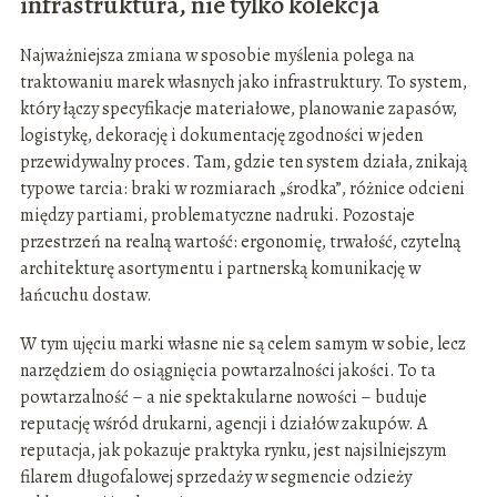
infrastruktura, nie tylko kolekcja
Najważniejsza zmiana w sposobie myślenia polega na
traktowaniu marek własnych jako infrastruktury. To system,
który łączy specyfikacje materiałowe, planowanie zapasów,
logistykę, dekorację i dokumentację zgodności w jeden
przewidywalny proces. Tam, gdzie ten system działa, znikają
typowe tarcia: braki w rozmiarach „środka”, różnice odcieni
między partiami, problematyczne nadruki. Pozostaje
przestrzeń na realną wartość: ergonomię, trwałość, czytelną
architekturę asortymentu i partnerską komunikację w
łańcuchu dostaw.
W tym ujęciu marki własne nie są celem samym w sobie, lecz
narzędziem do osiągnięcia powtarzalności jakości. To ta
powtarzalność – a nie spektakularne nowości – buduje
reputację wśród drukarni, agencji i działów zakupów. A
reputacja, jak pokazuje praktyka rynku, jest najsilniejszym
filarem długofalowej sprzedaży w segmencie odzieży