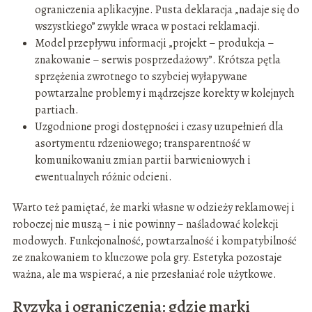
ograniczenia aplikacyjne. Pusta deklaracja „nadaje się do
wszystkiego” zwykle wraca w postaci reklamacji.
Model przepływu informacji „projekt – produkcja –
znakowanie – serwis posprzedażowy”. Krótsza pętla
sprzężenia zwrotnego to szybciej wyłapywane
powtarzalne problemy i mądrzejsze korekty w kolejnych
partiach.
Uzgodnione progi dostępności i czasy uzupełnień dla
asortymentu rdzeniowego; transparentność w
komunikowaniu zmian partii barwieniowych i
ewentualnych różnic odcieni.
Warto też pamiętać, że marki własne w odzieży reklamowej i
roboczej nie muszą – i nie powinny – naśladować kolekcji
modowych. Funkcjonalność, powtarzalność i kompatybilność
ze znakowaniem to kluczowe pola gry. Estetyka pozostaje
ważna, ale ma wspierać, a nie przesłaniać role użytkowe.
Ryzyka i ograniczenia: gdzie marki