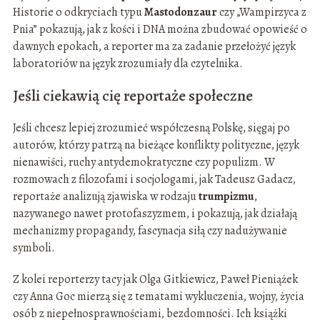
Historie o odkryciach typu
Mastodonzaur
czy „Wampirzyca z
Pnia” pokazują, jak z kości i DNA można zbudować opowieść o
dawnych epokach, a reporter ma za zadanie przełożyć język
laboratoriów na język zrozumiały dla czytelnika.
Jeśli ciekawią cię reportaże społeczne
Jeśli chcesz lepiej zrozumieć współczesną Polskę, sięgaj po
autorów, którzy patrzą na bieżące konflikty polityczne, język
nienawiści, ruchy antydemokratyczne czy populizm. W
rozmowach z filozofami i socjologami, jak Tadeusz Gadacz,
reportaże analizują zjawiska w rodzaju
trumpizmu
,
nazywanego nawet protofaszyzmem, i pokazują, jak działają
mechanizmy propagandy, fascynacja siłą czy nadużywanie
symboli.
Z kolei reporterzy tacy jak Olga Gitkiewicz, Paweł Pieniążek
czy Anna Goc mierzą się z tematami wykluczenia, wojny, życia
osób z niepełnosprawnościami, bezdomności. Ich książki