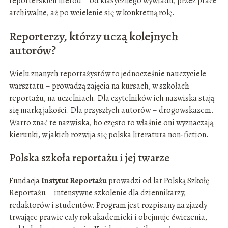
reporterskich metod – od klasycznego wywiadu, przez prace
archiwalne, aż po wcielenie się w konkretną rolę.
Reporterzy, którzy uczą kolejnych
autorów?
Wielu znanych reportażystów to jednocześnie nauczyciele
warsztatu – prowadzą zajęcia na kursach, w szkołach
reportażu, na uczelniach. Dla czytelników ich nazwiska stają
się marką jakości. Dla przyszłych autorów – drogowskazem.
Warto znać te nazwiska, bo często to właśnie oni wyznaczają
kierunki, w jakich rozwija się polska literatura non-fiction.
Polska szkoła reportażu i jej twarze
Fundacja
Instytut Reportażu
prowadzi od lat Polską Szkołę
Reportażu – intensywne szkolenie dla dziennikarzy,
redaktorów i studentów. Program jest rozpisany na zjazdy
trwające prawie cały rok akademicki i obejmuje ćwiczenia,