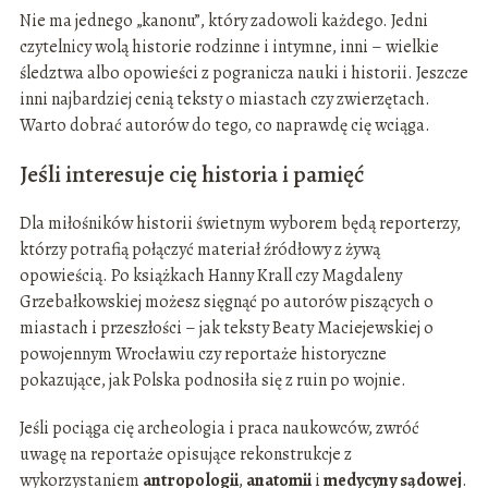
Nie ma jednego „kanonu”, który zadowoli każdego. Jedni
czytelnicy wolą historie rodzinne i intymne, inni – wielkie
śledztwa albo opowieści z pogranicza nauki i historii. Jeszcze
inni najbardziej cenią teksty o miastach czy zwierzętach.
Warto dobrać autorów do tego, co naprawdę cię wciąga.
Jeśli interesuje cię historia i pamięć
Dla miłośników historii świetnym wyborem będą reporterzy,
którzy potrafią połączyć materiał źródłowy z żywą
opowieścią. Po książkach Hanny Krall czy Magdaleny
Grzebałkowskiej możesz sięgnąć po autorów piszących o
miastach i przeszłości – jak teksty Beaty Maciejewskiej o
powojennym Wrocławiu czy reportaże historyczne
pokazujące, jak Polska podnosiła się z ruin po wojnie.
Jeśli pociąga cię archeologia i praca naukowców, zwróć
uwagę na reportaże opisujące rekonstrukcje z
wykorzystaniem
antropologii
,
anatomii
i
medycyny sądowej
.