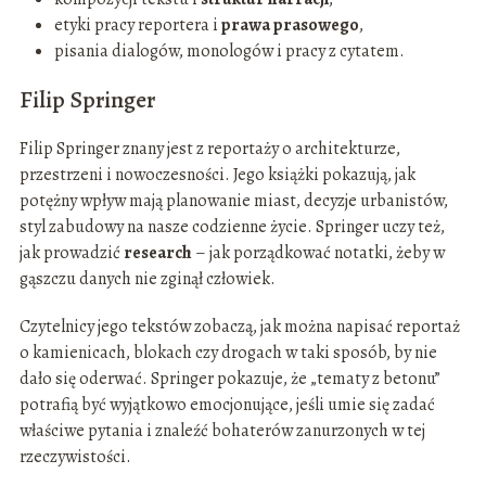
etyki pracy reportera i
prawa prasowego
,
pisania dialogów, monologów i pracy z cytatem.
Filip Springer
Filip Springer znany jest z reportaży o architekturze,
przestrzeni i nowoczesności. Jego książki pokazują, jak
potężny wpływ mają planowanie miast, decyzje urbanistów,
styl zabudowy na nasze codzienne życie. Springer uczy też,
jak prowadzić
research
– jak porządkować notatki, żeby w
gąszczu danych nie zginął człowiek.
Czytelnicy jego tekstów zobaczą, jak można napisać reportaż
o kamienicach, blokach czy drogach w taki sposób, by nie
dało się oderwać. Springer pokazuje, że „tematy z betonu”
potrafią być wyjątkowo emocjonujące, jeśli umie się zadać
właściwe pytania i znaleźć bohaterów zanurzonych w tej
rzeczywistości.