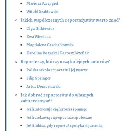
Mariusz Szczygieł
Witold Szabłowski
Jakich współczesnych reportażystów warto znać?
Olga Gitkiewicz
Ewa Winnicka
Magdalena Grzebałkowska
Karolina Rogaska i Bartosz Józefiak
Reporterzy, którzy uczą kolejnych autorów?
Polska szkoła reportażu i jej twarze
Filip Springer
Artur Domosławski
Jak dobrać reporterów do własnych
zainteresowań?
Jeśli interesuje cię historia i pamięć
Jeśli ciekawią cię reportaże społeczne
Jeśli lubisz, gdy reportaż spotyka się z nauką