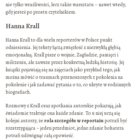
nie tylko wrażliwości, lecz także warsztatu – nawet wtedy,
gdy jesteś po prostu czytelnikiem.
Hanna Krall
Hanna Krall to dla wielu reporterów w Polsce punkt
odniesienia. Jej teksty łączą zwięzłość z niezwykłą głębią
emocjonalną. Krall pisze o wojnie, Zagładzie, pamięci i
milczeniu, ale zawsze przez konkretną ludzką historię. Jej
książki pojawiają się na zajęciach jako przykład tego, jak
można mówić o traumach przenoszonych z pokolenia na
pokolenie i jak zadawać pytania o to, co ukryte w rodzinnych
biografiach.
Rozmowy z Krall oraz spotkania autorskie pokazują, jak
świadomie traktuje ona każde zdanie. To u niej uczą się
kolejni autorzy, że
rola szczegółu w reportażu
potrafi być
rozstrzygająca – jeden przedmiot, jedno zdanie bohatera
potrafi udźwignąć całą opowieść.