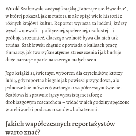
Witold Szabłowski zasłynął książką „Tańczące niedźwiedzie”,
w której pokazał, jak metafora może spiąć wiele historii z
różnych krajów i kultur. Reporter wyrusza za ludźmi, którzy
wyszli z niewoli – politycznej, społecznej, osobistej – i
próbuje zrozumieć, dlaczego wolność bywa dla nich tak
trudna. Szabłowski chętnie opowiada o kulisach pracy,
tłumaczy, jak tworzy
kreatywne streszczenia
i jak buduje
duże narracje oparte na szeregu małych scen.
Jego książki są świetnym wyborem dla czytelników, którzy
lubią, gdy reportaż biegnie jak powieść przygodowa, ale
jednocześnie mówi coś ważnego o współczesnym świecie.
Szabłowski sprawnie łączy wyrazistą metaforę z
drobiazgowym researchem – widać w nich godziny spędzone
w archiwach i podczas rozmów z bohaterami.
Jakich współczesnych reportażystów
warto znać?