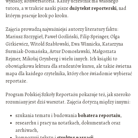
wykłady, konwersatoria. Każdy uczestnik ma własnego
tutora, a w trakcie nauki pisze
duży tekst reporterski
, nad
którym pracuje krok po kroku.
Zajęcia prowadzą najważniejsi autorzy literatury faktu:
Mariusz Szczygieł, Paweł Goźliński, Filip Springer, Olga
Gitkiewicz, Witold Szabłowski, Ewa Winnicka, Katarzyna
Surmiak-Domańska, Artur Domosławski, Małgorzata
Rejmer, Mikołaj Grynberg i wielu innych. Ich książki to
obowiązkowa lektura dla studentów kursu, ale także świetna
mapa dla każdego czytelnika, który chce świadomie wybierać
reportaże.
Program Polskiej Szkoły Reportażu pokazuje też, jak szeroko
rozumiany jest dziś warsztat. Zajęcia dotyczą między innymi:
szukania tematu i budowania
bohatera reportażu
,
researchu i pracy na notatkach, dokumentach oraz
archiwach,
kompozycji tekstu i
struktur narracji
,