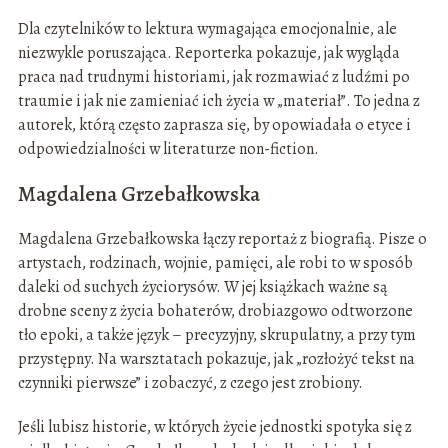
Dla czytelników to lektura wymagająca emocjonalnie, ale
niezwykle poruszająca. Reporterka pokazuje, jak wygląda
praca nad trudnymi historiami, jak rozmawiać z ludźmi po
traumie i jak nie zamieniać ich życia w „materiał”. To jedna z
autorek, którą często zaprasza się, by opowiadała o etyce i
odpowiedzialności w literaturze non-fiction.
Magdalena Grzebałkowska
Magdalena Grzebałkowska łączy reportaż z biografią. Pisze o
artystach, rodzinach, wojnie, pamięci, ale robi to w sposób
daleki od suchych życiorysów. W jej książkach ważne są
drobne sceny z życia bohaterów, drobiazgowo odtworzone
tło epoki, a także język – precyzyjny, skrupulatny, a przy tym
przystępny. Na warsztatach pokazuje, jak „rozłożyć tekst na
czynniki pierwsze” i zobaczyć, z czego jest zrobiony.
Jeśli lubisz historie, w których życie jednostki spotyka się z