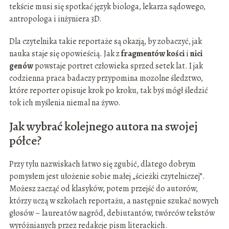
tekście musi się spotkać język biologa, lekarza sądowego,
antropologa i inżyniera 3D.
Dla czytelnika takie reportaże są okazją, by zobaczyć, jak
nauka staje się opowieścią. Jak z
fragmentów kości
i
nici
genów
powstaje portret człowieka sprzed setek lat. I jak
codzienna praca badaczy przypomina mozolne śledztwo,
które reporter opisuje krok po kroku, tak byś mógł śledzić
tok ich myślenia niemal na żywo.
Jak wybrać kolejnego autora na swojej
półce?
Przy tylu nazwiskach łatwo się zgubić, dlatego dobrym
pomysłem jest ułożenie sobie małej „ścieżki czytelniczej”.
Możesz zacząć od klasyków, potem przejść do autorów,
którzy uczą w szkołach reportażu, a następnie szukać nowych
głosów – laureatów nagród, debiutantów, twórców tekstów
wyróżnianych przez redakcje pism literackich.