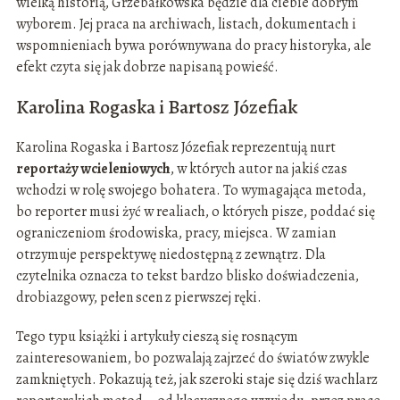
wielką historią, Grzebałkowska będzie dla ciebie dobrym
wyborem. Jej praca na archiwach, listach, dokumentach i
wspomnieniach bywa porównywana do pracy historyka, ale
efekt czyta się jak dobrze napisaną powieść.
Karolina Rogaska i Bartosz Józefiak
Karolina Rogaska i Bartosz Józefiak reprezentują nurt
reportaży wcieleniowych
, w których autor na jakiś czas
wchodzi w rolę swojego bohatera. To wymagająca metoda,
bo reporter musi żyć w realiach, o których pisze, poddać się
ograniczeniom środowiska, pracy, miejsca. W zamian
otrzymuje perspektywę niedostępną z zewnątrz. Dla
czytelnika oznacza to tekst bardzo blisko doświadczenia,
drobiazgowy, pełen scen z pierwszej ręki.
Tego typu książki i artykuły cieszą się rosnącym
zainteresowaniem, bo pozwalają zajrzeć do światów zwykle
zamkniętych. Pokazują też, jak szeroki staje się dziś wachlarz