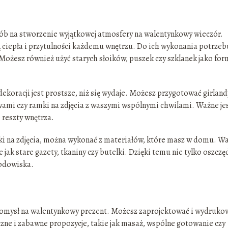
b na stworzenie wyjątkowej atmosfery na walentynkowy wieczór.
ciepła i przytulności każdemu wnętrzu. Do ich wykonania potrzeb
ożesz również użyć starych słoików, puszek czy szklanek jako for
koracji jest prostsze, niż się wydaje. Możesz przygotować girland
mi czy ramki na zdjęcia z waszymi wspólnymi chwilami. Ważne jes
o reszty wnętrza.
amki na zdjęcia, można wykonać z materiałów, które masz w domu. W
jak stare gazety, tkaniny czy butelki. Dzięki temu nie tylko oszczę
rodowiska.
 pomysł na walentynkowy prezent. Możesz zaprojektować i wydruko
zne i zabawne propozycje, takie jak masaż, wspólne gotowanie czy