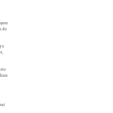
ujesz
m do
y z
t,
arto
dzisz
wać