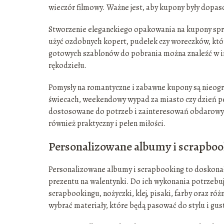
wieczór filmowy. Ważne jest, aby kupony były dopa
Stworzenie eleganckiego opakowania na kupony spra
użyć ozdobnych kopert, pudełek czy woreczków, któ
gotowych szablonów do pobrania można znaleźć w i
rękodziełu.
Pomysły na romantyczne i zabawne kupony są nieogr
świecach, weekendowy wypad za miasto czy dzień peł
dostosowane do potrzeb i zainteresowań obdarowywan
również praktyczny i pełen miłości.
Personalizowane albumy i scrapbo
Personalizowane albumy i scrapbooking to doskona
prezentu na walentynki. Do ich wykonania potrzebu
scrapbookingu, nożyczki, klej, pisaki, farby oraz róż
wybrać materiały, które będą pasować do stylu i g