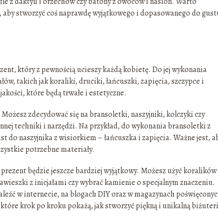
fle z daktyli i orzechów czy batony z owoców i nasion. Warto
, aby stworzyć coś naprawdę wyjątkowego i dopasowanego do gust
ent, który z pewnością ucieszy każdą kobietę. Do jej wykonania
w, takich jak koraliki, druciki, łańcuszki, zapięcia, szczypce i
jakości, które będą trwałe i estetyczne.
 Możesz zdecydować się na bransoletki, naszyjniki, kolczyki czy
nej techniki i narzędzi. Na przykład, do wykonania bransoletki z
t do naszyjnika z wisiorkiem – łańcuszka i zapięcia. Ważne jest, a
zystkie potrzebne materiały.
 prezent będzie jeszcze bardziej wyjątkowy. Możesz użyć koralików
ieszki z inicjałami czy wybrać kamienie o specjalnym znaczeniu.
aleźć w internecie, na blogach DIY oraz w magazynach poświęcony
tóre krok po kroku pokażą, jak stworzyć piękną i unikalną biżuteri