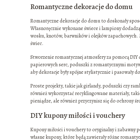
Romantyczne dekoracje do domu
Romantyczne dekoracje do domu to doskonały sposó
Własnoręcznie wykonane świece i lampiony dodadzą 
wosku, knotów, barwników i olejków zapachowych. M
świec.
Stworzenie romantycznej atmosfery za pomocą DIY de
papierowych serc, poduszki z romantycznymi motywa
aby dekoracje były spójne stylistycznie i pasowały d
Proste projekty, takie jak girlandy, poduszki czy r
również wykorzystać recyklingowane materiały, takie 
pieniądze, ale również przyczynisz się do ochrony ś
DIY kupony miłości i vouchery
Kupony miłości i vouchery to oryginalny i zabawny
własne kupony, które będą zawierały różne romantyc