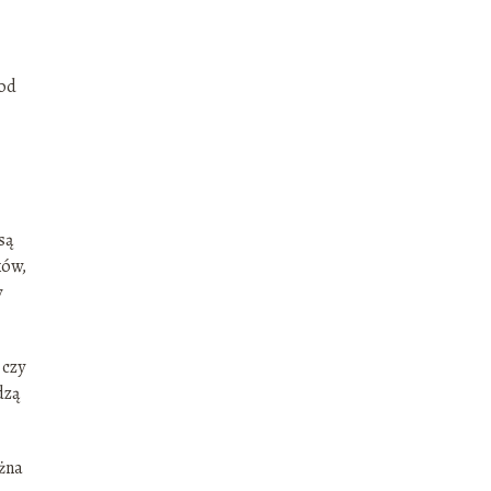
 od
są
ków,
y
 czy
dzą
ożna