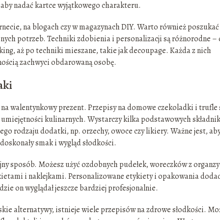
i, aby nadać kartce wyjątkowego charakteru.
ernecie, na blogach czy w magazynach DIY. Warto również poszukać
ch potrzeb. Techniki zdobienia i personalizacji są różnorodne –
ing, aż po techniki mieszane, takie jak decoupage. Każda z nich
wnością zachwyci obdarowaną osobę.
aki
 na walentynkowy prezent. Przepisy na domowe czekoladki i trufle 
h umiejętności kulinarnych. Wystarczy kilka podstawowych składni
ego rodzaju dodatki, np. orzechy, owoce czy likiery. Ważne jest, ab
 doskonały smak i wygląd słodkości.
jny sposób. Możesz użyć ozdobnych pudełek, woreczków z organzy
ietami i naklejkami. Personalizowane etykiety i opakowania doda
zie on wyglądał jeszcze bardziej profesjonalnie.
skie alternatywy, istnieje wiele przepisów na zdrowe słodkości. M