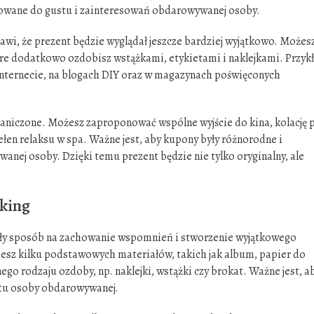
sowane do gustu i zainteresowań obdarowywanej osoby.
wi, że prezent będzie wyglądał jeszcze bardziej wyjątkowo. Możes
re dodatkowo ozdobisz wstążkami, etykietami i naklejkami. Przyk
nternecie, na blogach DIY oraz w magazynach poświęconych
aniczone. Możesz zaproponować wspólne wyjście do kina, kolację 
en relaksu w spa. Ważne jest, aby kupony były różnorodne i
ej osoby. Dzięki temu prezent będzie nie tylko oryginalny, ale
oking
ły sposób na zachowanie wspomnień i stworzenie wyjątkowego
jesz kilku podstawowych materiałów, takich jak album, papier do
nego rodzaju ozdoby, np. naklejki, wstążki czy brokat. Ważne jest, a
ustu osoby obdarowywanej.