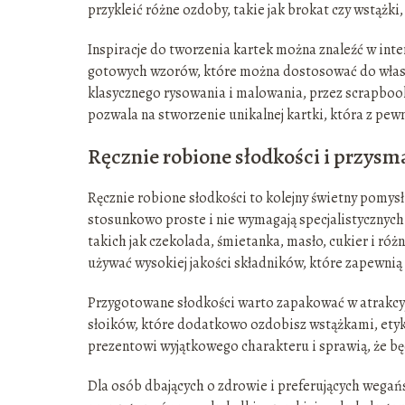
przykleić różne ozdoby, takie jak brokat czy wstążk
Inspiracje do tworzenia kartek można znaleźć w int
gotowych wzorów, które można dostosować do własny
klasycznego rysowania i malowania, przez scrapbook
pozwala na stworzenie unikalnej kartki, która z pe
Ręcznie robione słodkości i przysm
Ręcznie robione słodkości to kolejny świetny pomysł
stosunkowo proste i nie wymagają specjalistycznyc
takich jak czekolada, śmietanka, masło, cukier i różn
używać wysokiej jakości składników, które zapewnią
Przygotowane słodkości warto zapakować w atrakcy
słoików, które dodatkowo ozdobisz wstążkami, etyk
prezentowi wyjątkowego charakteru i sprawią, że będ
Dla osób dbających o zdrowie i preferujących wegań