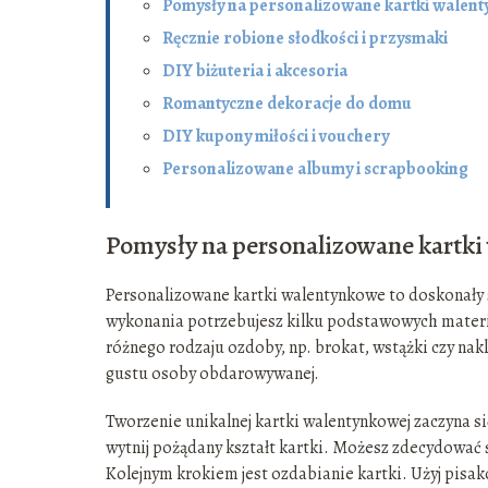
Pomysły na personalizowane kartki walen
Ręcznie robione słodkości i przysmaki
DIY biżuteria i akcesoria
Romantyczne dekoracje do domu
DIY kupony miłości i vouchery
Personalizowane albumy i scrapbooking
Pomysły na personalizowane kartk
Personalizowane kartki walentynkowe to doskonały 
wykonania potrzebujesz kilku podstawowych materiałó
różnego rodzaju ozdoby, np. brokat, wstążki czy nakl
gustu osoby obdarowywanej.
Tworzenie unikalnej kartki walentynkowej zaczyna 
wytnij pożądany kształt kartki. Możesz zdecydować s
Kolejnym krokiem jest ozdabianie kartki. Użyj pisa