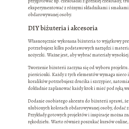
przygotować np. czekoladki z gorzkiej czekolady, tru
eksperymentować z różnymi składnikami i smakami
obdarowywanej osoby.
DIY biżuteria i akcesoria
Własnoręcznie wykonana biżuteria to wyjątkowy prez
potrzebujesz kilku podstawowych narzędzi i materiałó
nożyczki. Ważne jest, aby wybrać materiały wysokiej 
Tworzenie biżuterii zaczyna się od wyboru projektu.
pierścionki. Każdy z tych elementów wymaga nieco in
koralików potrzebujesz drucika i szczypiec, natomias
dokładnie zaplanować każdy krok i mieć pod ręką ws
Dodanie osobistego akcentu do biżuterii sprawi, że
ulubionych kolorach obdarowywanej osoby, dodać zaw
Przykłady gotowych projektów i inspiracje można zn
rękodziełu. Warto również poszukać kursów online, k