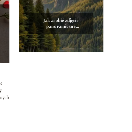
Jak zrobić zdjęcie
panoramiczne
smartfonem? Uchwyć cały
krajobraz w jednym ujęciu
ie
y
anych