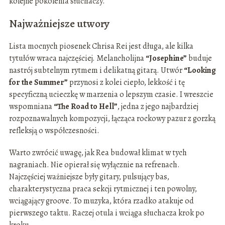
kolejne pokolenia słuchaczy.
Najważniejsze utwory
Lista mocnych piosenek Chrisa Rei jest długa, ale kilka
tytułów wraca najczęściej. Melancholijna
“Josephine”
buduje
nastrój subtelnym rytmem i delikatną gitarą. Utwór
“Looking
for the Summer”
przynosi z kolei ciepło, lekkość i tę
specyficzną ucieczkę w marzenia o lepszym czasie. I wreszcie
wspomniana
“The Road to Hell”
, jedna z jego najbardziej
rozpoznawalnych kompozycji, łącząca rockowy pazur z gorzką
refleksją o współczesności.
Warto zwrócić uwagę, jak Rea budował klimat w tych
nagraniach. Nie opierał się wyłącznie na refrenach.
Najczęściej ważniejsze były gitary, pulsujący bas,
charakterystyczna praca sekcji rytmicznej i ten powolny,
wciągający groove. To muzyka, która rzadko atakuje od
pierwszego taktu. Raczej otula i wciąga słuchacza krok po