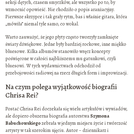
sekcji dętych, czasem smyczków, ale wszystko po to, by
wzmocnić opowieść. Nie chodziło o popis aranżacyjny.
Pierwsze skrzypce i tak grały rytm, bas i właśnie gitara, która
„mówiła” niemal tyle samo, co wokal.
Warto zauważyć, że jego płyty często tworzyły zamknięte
światy dźwiękowe. Jedne były bardziej rockowe, inne miękko
bluesowe. Kilka albumów stanowiło wręcz koncepty
poświęcone w całości najbliższemu mu gatunkowi, czyli
bluesowi. W tych wydawnictwach odchodził od
przebojowości radiowej na rzecz długich form i improwizacji.
Na czym polega wyjątkowość biografii
Chrisa Rei?
Postać Chrisa Rei doczekała się wielu artykułów i wywiadów,
ale dopiero obszerna biografia autorstwa
Szymona
Babuchowskiego
zebrała w jednym miejscu życie i twórczość
artysty w tak szerokim ujęciu. Autor – dziennikarz i