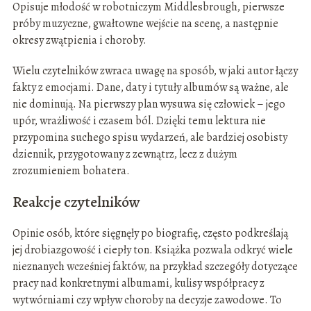
Opisuje młodość w robotniczym Middlesbrough, pierwsze
próby muzyczne, gwałtowne wejście na scenę, a następnie
okresy zwątpienia i choroby.
Wielu czytelników zwraca uwagę na sposób, w jaki autor łączy
fakty z emocjami. Dane, daty i tytuły albumów są ważne, ale
nie dominują. Na pierwszy plan wysuwa się człowiek – jego
upór, wrażliwość i czasem ból. Dzięki temu lektura nie
przypomina suchego spisu wydarzeń, ale bardziej osobisty
dziennik, przygotowany z zewnątrz, lecz z dużym
zrozumieniem bohatera.
Reakcje czytelników
Opinie osób, które sięgnęły po biografię, często podkreślają
jej drobiazgowość i ciepły ton. Książka pozwala odkryć wiele
nieznanych wcześniej faktów, na przykład szczegóły dotyczące
pracy nad konkretnymi albumami, kulisy współpracy z
wytwórniami czy wpływ choroby na decyzje zawodowe. To