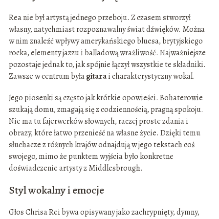
Rea nie był artystą jednego przeboju. Z czasem stworzył
własny, natychmiast rozpoznawalny świat dźwięków. Można
w nim znaleźć wpływy amerykańskiego bluesa, brytyjskiego
rocka, elementy jazzu i balladową wrażliwość. Najważniejsze
pozostaje jednak to, jak spójnie łączył wszystkie te składniki.
Zawsze w centrum była
gitara
i charakterystyczny wokal.
Jego piosenki są często jak krótkie opowieści. Bohaterowie
szukają domu, zmagają się z codziennością, pragną spokoju.
Nie ma tu fajerwerków słownych, raczej proste zdania i
obrazy, które łatwo przenieść na własne życie. Dzięki temu
słuchacze z różnych krajów odnajdują w jego tekstach coś
swojego, mimo że punktem wyjścia było konkretne
doświadczenie artysty z Middlesbrough.
Styl wokalny i emocje
Głos Chrisa Rei bywa opisywany jako zachrypnięty, dymny,