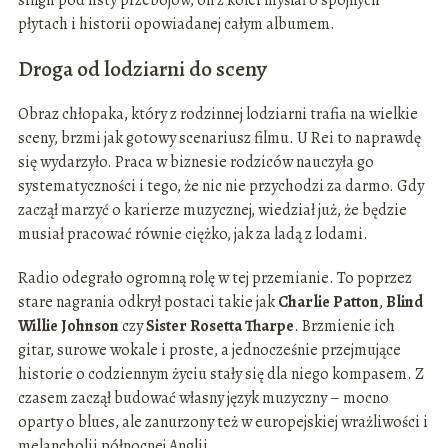
singli pod listy przebojów, on z kolei myślał o spójnych
płytach i historii opowiadanej całym albumem.
Droga od lodziarni do sceny
Obraz chłopaka, który z rodzinnej lodziarni trafia na wielkie
sceny, brzmi jak gotowy scenariusz filmu. U Rei to naprawdę
się wydarzyło. Praca w biznesie rodziców nauczyła go
systematyczności i tego, że nic nie przychodzi za darmo. Gdy
zaczął marzyć o karierze muzycznej, wiedział już, że będzie
musiał pracować równie ciężko, jak za ladą z lodami.
Radio odegrało ogromną rolę w tej przemianie. To poprzez
stare nagrania odkrył postaci takie jak
Charlie Patton
,
Blind
Willie Johnson
czy
Sister Rosetta Tharpe
. Brzmienie ich
gitar, surowe wokale i proste, a jednocześnie przejmujące
historie o codziennym życiu stały się dla niego kompasem. Z
czasem zaczął budować własny język muzyczny – mocno
oparty o blues, ale zanurzony też w europejskiej wrażliwości i
melancholii północnej Anglii.