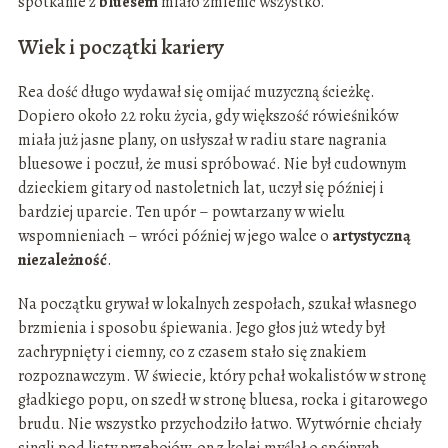
spotkanie z
bluesem
miało zmienić wszystko.
Wiek i początki kariery
Rea dość długo wydawał się omijać muzyczną ścieżkę.
Dopiero około 22 roku życia, gdy większość rówieśników
miała już jasne plany, on usłyszał w radiu stare nagrania
bluesowe i poczuł, że musi spróbować. Nie był cudownym
dzieckiem gitary od nastoletnich lat, uczył się później i
bardziej uparcie. Ten upór – powtarzany w wielu
wspomnieniach – wróci później w jego walce o
artystyczną
niezależność
.
Na początku grywał w lokalnych zespołach, szukał własnego
brzmienia i sposobu śpiewania. Jego głos już wtedy był
zachrypnięty i ciemny, co z czasem stało się znakiem
rozpoznawczym. W świecie, który pchał wokalistów w stronę
gładkiego popu, on szedł w stronę bluesa, rocka i gitarowego
brudu. Nie wszystko przychodziło łatwo. Wytwórnie chciały