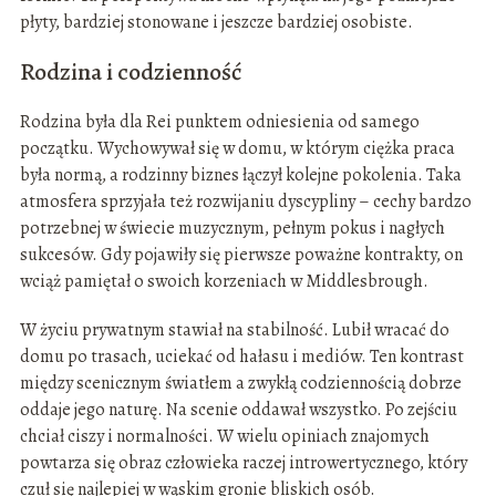
płyty, bardziej stonowane i jeszcze bardziej osobiste.
Rodzina i codzienność
Rodzina była dla Rei punktem odniesienia od samego
początku. Wychowywał się w domu, w którym ciężka praca
była normą, a rodzinny biznes łączył kolejne pokolenia. Taka
atmosfera sprzyjała też rozwijaniu dyscypliny – cechy bardzo
potrzebnej w świecie muzycznym, pełnym pokus i nagłych
sukcesów. Gdy pojawiły się pierwsze poważne kontrakty, on
wciąż pamiętał o swoich korzeniach w Middlesbrough.
W życiu prywatnym stawiał na stabilność. Lubił wracać do
domu po trasach, uciekać od hałasu i mediów. Ten kontrast
między scenicznym światłem a zwykłą codziennością dobrze
oddaje jego naturę. Na scenie oddawał wszystko. Po zejściu
chciał ciszy i normalności. W wielu opiniach znajomych
powtarza się obraz człowieka raczej introwertycznego, który
czuł się najlepiej w wąskim gronie bliskich osób.