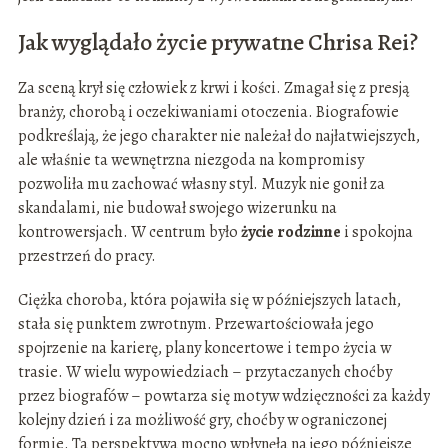
Jak wyglądało życie prywatne Chrisa Rei?
Za sceną krył się człowiek z krwi i kości. Zmagał się z presją
branży, chorobą i oczekiwaniami otoczenia. Biografowie
podkreślają, że jego charakter nie należał do najłatwiejszych,
ale właśnie ta wewnętrzna niezgoda na kompromisy
pozwoliła mu zachować własny styl. Muzyk nie gonił za
skandalami, nie budował swojego wizerunku na
kontrowersjach. W centrum było
życie rodzinne
i spokojna
przestrzeń do pracy.
Ciężka choroba, która pojawiła się w późniejszych latach,
stała się punktem zwrotnym. Przewartościowała jego
spojrzenie na karierę, plany koncertowe i tempo życia w
trasie. W wielu wypowiedziach – przytaczanych choćby
przez biografów – powtarza się motyw wdzięczności za każdy
kolejny dzień i za możliwość gry, choćby w ograniczonej
formie. Ta perspektywa mocno wpłynęła na jego późniejsze