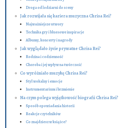
Droga od lodziarni do sceny
Jak rozwijała się kariera muzyczna Chrisa Rei?
Najważniejsze utwory
Technika gry i bluesowe inspiracje
Albumy, koncerty i nagrody
Jak wyglądało życie prywatne Chrisa Rei?
Rodzina i codzienność
Choroba i jej wpływ na twórczość
Co wyróżniało muzykę Chrisa Rei?
Styl wokalny i emocje
Instrumentarium i brzmienie
Na czym polega wyjątkowość biografii Chrisa Rei?
Sposób opowiadania historii
Reakcje czytelników
Co znajdziesz w książce?