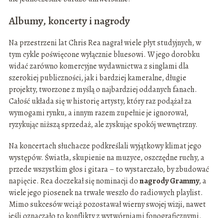
Albumy, koncerty i nagrody
Na przestrzeni lat Chris Rea nagrał wiele płyt studyjnych, w
tym cykle poświęcone wyłącznie bluesowi. W jego dorobku
widać zarówno komercyjne wydawnictwa z singlami dla
szerokiej publiczności, jak i bardziej kameralne, długie
projekty, tworzone z myślą o najbardziej oddanych fanach.
Całość układa się w historię artysty, który raz podążał za
wymogami rynku, a innym razem zupełnie je ignorował,
ryzykując niższą sprzedaż, ale zyskując spokój wewnętrzny.
Na koncertach słuchacze podkreślali wyjątkowy klimat jego
występów. Światła, skupienie na muzyce, oszczędne ruchy, a
przede wszystkim głos i gitara – to wystarczało, by zbudować
napięcie. Rea doczekał się nominacji do
nagrody Grammy
, a
wiele jego piosenek na trwałe weszło do radiowych playlist.
Mimo sukcesów wciąż pozostawał wierny swojej wizji, nawet
jeśli oznaczało to konflikty z wytwórniami fonograficznymi.