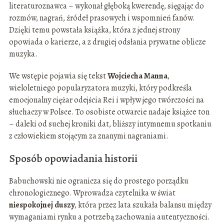
literaturoznawca – wykonał głęboką kwerendę, sięgając do
rozmów, nagrań, źródeł prasowych i wspomnień fanów.
Dzięki temu powstała książka, która z jednej strony
opowiada o karierze, a z drugiej odsłania prywatne oblicze
muzyka.
We wstępie pojawia się tekst
Wojciecha Manna
,
wieloletniego popularyzatora muzyki, który podkreśla
emocjonalny ciężar odejścia Rei i wpływ jego twórczości na
słuchaczy w Polsce. To osobiste otwarcie nadaje książce ton
– daleki od suchej kroniki dat, bliższy intymnemu spotkaniu
z człowiekiem stojącym za znanymi nagraniami.
Sposób opowiadania historii
Babuchowski nie ogranicza się do prostego porządku
chronologicznego. Wprowadza czytelnika w świat
niespokojnej duszy
, która przez lata szukała balansu między
wymaganiami rynku a potrzebą zachowania autentyczności.