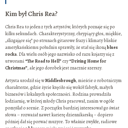
Kim był Chris Rea?
Chris Rea to jeden z tych artystów, których poznaje się po
kilku sekundach. Charakterystyczny, chrypiący głos, miękkie,
„ślizgające się” po strunach gitarowe frazy i klimaty bliskie
amerykańskiemu południu sprawiły, że stał się ikoną
blues
rocka
. Dla wielu osób jego nazwisko od razu kojarzy się z
utworami
“The Road to Hell”
czy
“Driving Home for
Christmas”
, ale jego dorobek jest znacznie szerszy.
Artysta urodził się w
Middlesbrough
, mieście o robotniczym
charakterze, gdzie życie kręciło się wokół fabryk, małych
biznesów i lokalnych społeczności. Rodzina prowadziła
lodziarnię, w której młody Chris pracował, zanim w ogóle
pomyślał o scenie. Z początku bardziej interesował go świat
słowa – rozważał nawet karierę dziennikarską – dopiero
później dał się porwać muzyce. To właśnie zwykłe, radiowe