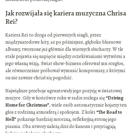
Jak rozwijała się kariera muzyczna Chrisa
Rei?
Kariera Rei to droga od pierwszych singli, przez
międzynarodowe hity, aż po późniejsze, głęboko bluesowe
albumy, tworzone już głównie dla wiernych słuchaczy. W tle
stale pojawia się napięcie między oczekiwaniami wytwórni a
jego własną wizją. Świat show-biznesu oferował mu rozgłos,
ale równocześnie próbował wymusić kompromisy, z którymi
on nie zawsze chciał się pogodzić.
Największe przeboje ugruntowały jego pozycję w światowej
muzyce. Gdy w końcówce roku w radiu rozlega się
“Driving
Home for Christmas”
, wiele osób automatycznie kojarzy ten
głos z rodzinną atmosferą i spokojem. Z kolei
“The Road to
Hell”
pokazuje bardziej mroczną, refleksyjną stronę jego
pisania. Oba utwory należą dziś do kanonu i przyciągają