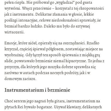
pełen ciepła. Nie próbował go „wygładzać” pod gusta
wytwórni. Wręcz przeciwnie – korzystał z tej chropowatości
jak z instrumentu. Delikatne złamania w głosie, lekkie
poślizgi intonacyjne, celowe niedoskonałości sprawiały, że
brzmiał bardzo ludzko. Daleko mu było do sztywnej
wirtuozerii.
Emocje, które niósł, opierały się na oszczędności. Rzadko
krzyczał, częściej śpiewał półgłosem, zostawiając miejsce na
wyobraźnię. Gdy łączył ten sposób śpiewania z miękką grą
slide, powstawało brzmienie niemal hipnotyczne. To jedna z
przyczyn, dla których jego muzyka dobrze sprawdza się
zarówno w autach podczas nocnych podróży, jak i w
domowym zaciszu.
Instrumentarium i brzmienie
Choć sercem jego nagrań była gitara, instrumentarium na
płytach Rei bywało bogatsze. Używał klawiszy, delikatnych