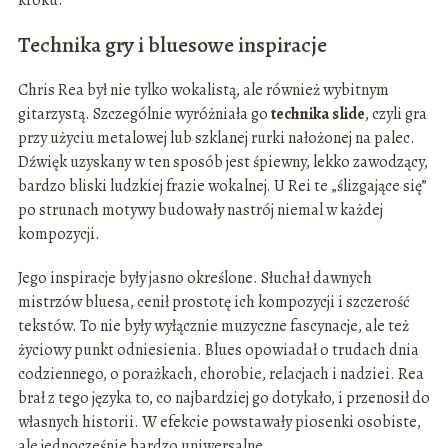
kroku.
Technika gry i bluesowe inspiracje
Chris Rea był nie tylko wokalistą, ale również wybitnym
gitarzystą. Szczególnie wyróżniała go
technika slide
, czyli gra
przy użyciu metalowej lub szklanej rurki nałożonej na palec.
Dźwięk uzyskany w ten sposób jest śpiewny, lekko zawodzący,
bardzo bliski ludzkiej frazie wokalnej. U Rei te „ślizgające się”
po strunach motywy budowały nastrój niemal w każdej
kompozycji.
Jego inspiracje były jasno określone. Słuchał dawnych
mistrzów bluesa, cenił prostotę ich kompozycji i szczerość
tekstów. To nie były wyłącznie muzyczne fascynacje, ale też
życiowy punkt odniesienia. Blues opowiadał o trudach dnia
codziennego, o porażkach, chorobie, relacjach i nadziei. Rea
brał z tego języka to, co najbardziej go dotykało, i przenosił do
własnych historii. W efekcie powstawały piosenki osobiste,
ale jednocześnie bardzo uniwersalne.