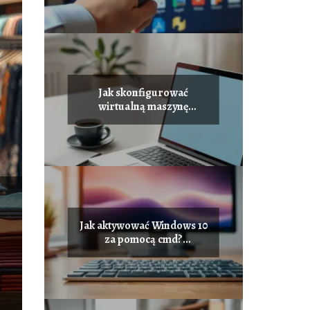
Jak skonfigurować
wirtualną maszynę
Windows 10?
Jak aktywować Windows 10
za pomocą cmd?
Przewodnik krok po
kroku