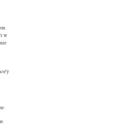
tom.
ci w
nie
ace’y
ów:
w.