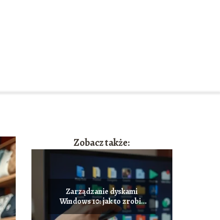
Zobacz także:
Zarządzanie dyskami
Windows 10: jak to zrobić
efektywnie?