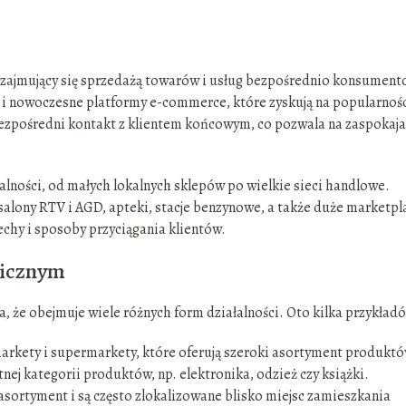
rki zajmujący się sprzedażą towarów i usług bezpośrednio konsumen
k i nowoczesne platformy e-commerce, które zyskują na popularnoś
bezpośredni kontakt z klientem końcowym, co pozwala na zaspokaja
alności, od małych lokalnych sklepów po wielkie sieci handlowe.
salony RTV i AGD, apteki, stacje benzynowe, a także duże marketpl
echy i sposoby przyciągania klientów.
licznym
a, że obejmuje wiele różnych form działalności. Oto kilka przykład
arkety i supermarkety, które oferują szeroki asortyment produktó
tnej kategorii produktów, np. elektronika, odzież czy książki.
asortyment i są często zlokalizowane blisko miejsc zamieszkania