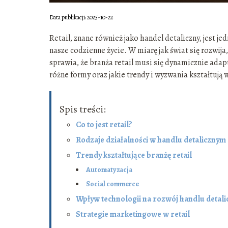
Data publikacji: 2025-10-22
Retail, znane również jako handel detaliczny, jest
nasze codzienne życie. W miarę jak świat się rozwij
sprawia, że branża retail musi się dynamicznie adapto
różne formy oraz jakie trendy i wyzwania kształtują 
Spis treści:
Co to jest retail?
Rodzaje działalności w handlu detalicznym
Trendy kształtujące branżę retail
Automatyzacja
Social commerce
Wpływ technologii na rozwój handlu detal
Strategie marketingowe w retail