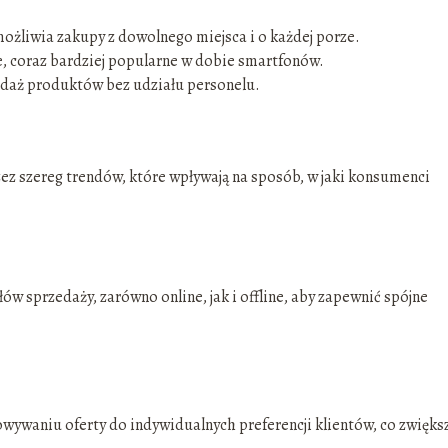
ożliwia zakupy z dowolnego miejsca i o każdej porze.
 coraz bardziej popularne w dobie smartfonów.
daż produktów bez udziału personelu.
zez szereg trendów, które wpływają na sposób, w jaki konsumenci
ów sprzedaży, zarówno online, jak i offline, aby zapewnić spójne
owywaniu oferty do indywidualnych preferencji klientów, co zwięks