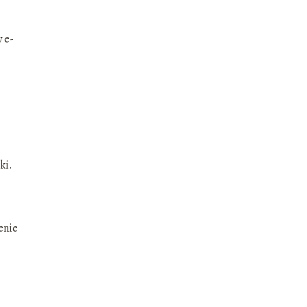
 e-
ki.
enie