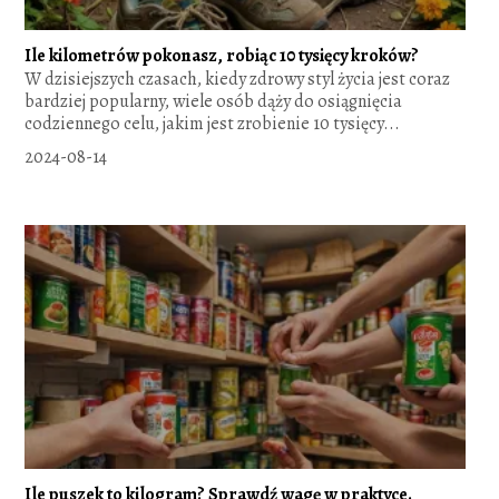
Ile kilometrów pokonasz, robiąc 10 tysięcy kroków?
W dzisiejszych czasach, kiedy zdrowy styl życia jest coraz
bardziej popularny, wiele osób dąży do osiągnięcia
codziennego celu, jakim jest zrobienie 10 tysięcy...
2024-08-14
Ile puszek to kilogram? Sprawdź wagę w praktyce.