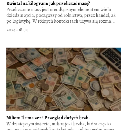
Kwintal na kilogram: Jak przeliczać masę?
Przeliczanie masy jest nieodłącznym elementem wielu
dziedzin życia, począwszy od rolnictwa, przez handel, aż
po logistykę. W różnych kontekstach używa się rozma...
2024-08-14
Milion: Ile ma zer? Przegląd dużych liczb.
W dzisiejszym świecie, milion jest liczba, która często
pojawia się w różnych kontekstach – od finansów, przez