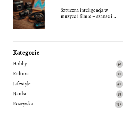
Sztuczna inteligencja w
muzyce i filmie – szanse i
zagrożenia
Kategorie
Hobby
91
Kultura
28
Lifestyle
98
Nauka
53
Rozrywka
132