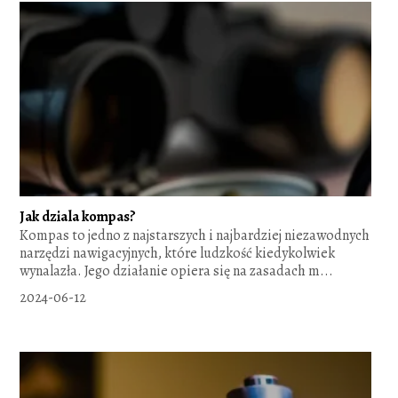
Jak dziala kompas?
Kompas to jedno z najstarszych i najbardziej niezawodnych
narzędzi nawigacyjnych, które ludzkość kiedykolwiek
wynalazła. Jego działanie opiera się na zasadach m...
2024-06-12