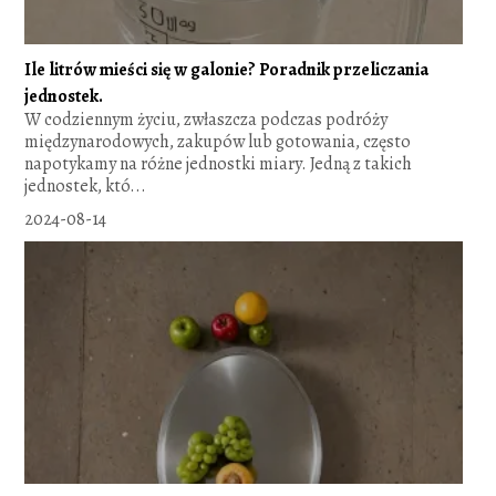
Ile litrów mieści się w galonie? Poradnik przeliczania
jednostek.
W codziennym życiu, zwłaszcza podczas podróży
międzynarodowych, zakupów lub gotowania, często
napotykamy na różne jednostki miary. Jedną z takich
jednostek, któ...
2024-08-14