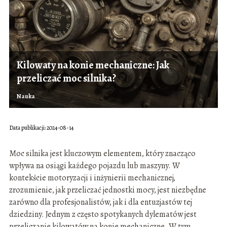
Kilowaty na konie mechaniczne: Jak
przeliczać moc silnika?
Nauka
Data publikacji: 2024-08-14
Moc silnika jest kluczowym elementem, który znacząco
wpływa na osiągi każdego pojazdu lub maszyny. W
kontekście motoryzacji i inżynierii mechanicznej,
zrozumienie, jak przeliczać jednostki mocy, jest niezbędne
zarówno dla profesjonalistów, jak i dla entuzjastów tej
dziedziny. Jednym z często spotykanych dylematów jest
przeliczanie kilowatów na konie mechaniczne. W tym