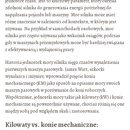
jednostce czasu. Jest to kluczowy parametr, który określa
zdolność silnika do generowania energii potrzebnej do
napędzania pojazdu lub maszyny. Moc silnika może mieć
różne znaczenie w zależności od kontekstu, w którym jest
używana. Na przykład w samochodach osobowych, moc
silnika jest często używana jako wskaźnik osiągów, podczas
gdy w maszynach przemysłowych może być bardziej związana
z efektywnością i wydajnością pracy.
Historia jednostek mocy silnika sięga czasów wynalezienia
pierwszych maszyn parowych. James Watt, szkocki
wynalazca i inżynier, wprowadził pojęcie konia
mechanicznego (KM) jako sposób na opisanie mocy swoich
maszyn parowych w porównaniu do koni roboczych.
Współcześnie, jednostki mocy takie jak kilowaty (kW) i konie
mechaniczne są powszechnie używane, chociaż różnią się one
między sobą pod względem skali i zastosowania.
Kilowaty vs. konie mechaniczne: