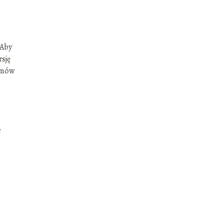
 Aby
rsję
lemów
e