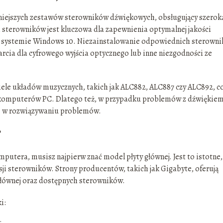
arniejszych zestawów sterowników dźwiękowych, obsługujący szerok
 sterowników jest kluczowa dla zapewnienia optymalnej jakości
o w systemie Windows 10. Niezainstalowanie odpowiednich sterown
cia dla cyfrowego wyjścia optycznego lub inne niezgodności ze
ele układów muzycznych, takich jak ALC882, ALC887 czy ALC892, c
komputerów PC. Dlatego też, w przypadku problemów z dźwiękiem
em w rozwiązywaniu problemów.
?
utera, musisz najpierw znać model płyty głównej. Jest to istotne,
 sterowników. Strony producentów, takich jak Gigabyte, oferują
głównej oraz dostępnych sterowników.
i: