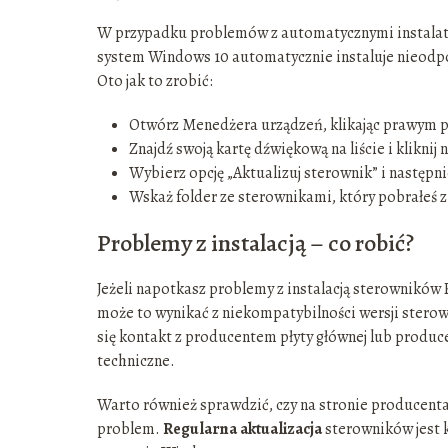
W przypadku problemów z automatycznymi instalator
system Windows 10 automatycznie instaluje nieodp
Oto jak to zrobić:
Otwórz Menedżera urządzeń, klikając prawym pr
Znajdź swoją kartę dźwiękową na liście i klikni
Wybierz opcję „Aktualizuj sterownik” i następ
Wskaż folder ze sterownikami, który pobrałeś z
Problemy z instalacją – co robić?
Jeżeli napotkasz problemy z instalacją sterowników 
może to wynikać z niekompatybilności wersji ster
się kontakt z producentem płyty głównej lub produ
techniczne.
Warto również sprawdzić, czy na stronie producent
problem.
Regularna aktualizacja
sterowników jest k