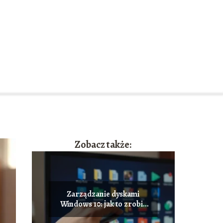
Zobacz także:
Zarządzanie dyskami
Windows 10: jak to zrobić
efektywnie?