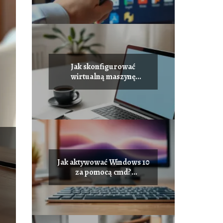
Jak skonfigurować
wirtualną maszynę
Windows 10?
Jak aktywować Windows 10
za pomocą cmd?
Przewodnik krok po
kroku