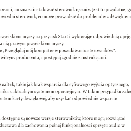
ami, można zainstalować sterownik ręcznie. Jest to przydatne, g
owiedni sterownik, co może prowadzić do problemów z dźwiękiem
zyciskiem myszy na przycisk Start i wybierając odpowiednią opcję
j na nią prawym przyciskiem myszy.
nie „Przeglądaj mój komputer w poszukiwaniu sterowników”.
 witryny producenta, i postępuj zgodnie z instrukcjami.
Realtek, takie jak brak wsparcia dla cyfrowego wyjścia optycznego,
ownika z aktualnym systemem operacyjnym. W takim przypadku zale
centem karty dźwiękowej, aby uzyskać odpowiednie wsparcie
a dostępne są nowsze wersje sterowników, które mogą rozwiązać
luczowa dla zachowania pełnej funkcjonalności sprzętu audio w