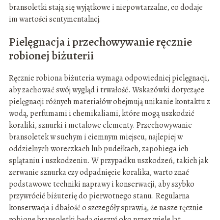
bransoletki stają się wyjątkowe i niepowtarzalne, co dodaje
im wartości sentymentalnej.
Pielęgnacja i przechowywanie ręcznie
robionej biżuterii
Ręcznie robiona biżuteria wymaga odpowiedniej pielęgnacji,
aby zachować swój wygląd i trwałość. Wskazówki dotyczące
pielęgnacji różnych materiałów obejmują unikanie kontaktu z
wodą, perfumami i chemikaliami, które mogą uszkodzić
koraliki, sznurki i metalowe elementy. Przechowywanie
bransoletek w suchym i ciemnym miejscu, najlepiej w
oddzielnych woreczkach lub pudełkach, zapobiega ich
splątaniu i uszkodzeniu. W przypadku uszkodzeń, takich jak
zerwanie sznurka czy odpadnięcie koralika, warto znać
podstawowe techniki naprawy i konserwacji, aby szybko
przywrócić biżuterię do pierwotnego stanu. Regularna
konserwacja i dbałość o szczegóły sprawią, że nasze ręcznie
robione bransoletki będą cieszyć oko przez wiele lat.