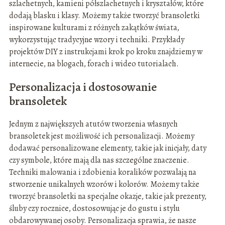
szlachetnych, kamieni półszlachetnych i kryształów, które
dodają blasku i klasy. Możemy także tworzyć bransoletki
inspirowane kulturami z różnych zakątków świata,
wykorzystując tradycyjne wzory i techniki. Przykłady
projektów DIY z instrukcjami krok po kroku znajdziemy w
internecie, na blogach, forach i wideo tutorialach.
Personalizacja i dostosowanie
bransoletek
Jednym z największych atutów tworzenia własnych
bransoletek jest możliwość ich personalizacji. Możemy
dodawać personalizowane elementy, takie jak inicjały, daty
czy symbole, które mają dla nas szczególne znaczenie.
Techniki malowania i zdobienia koralików pozwalają na
stworzenie unikalnych wzorów i kolorów. Możemy także
tworzyć bransoletki na specjalne okazje, takie jak prezenty,
śluby czy rocznice, dostosowując je do gustu i stylu
obdarowywanej osoby. Personalizacja sprawia, że nasze