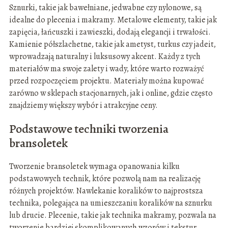
Sznurki, takie jak bawełniane, jedwabne czy nylonowe, są
idealne do plecenia i makramy. Metalowe elementy, takie jak
zapięcia, łańcuszki i zawieszki, dodają elegancji i trwałości.
Kamienie półszlachetne, takie jak ametyst, turkus czy jadeit,
wprowadzają naturalny i luksusowy akcent. Każdy z tych
materiałów ma swoje zalety i wady, które warto rozważyć
przed rozpoczęciem projektu. Materiały można kupować
zarówno w sklepach stacjonarnych, jak i online, gdzie często
znajdziemy większy wybór i atrakcyjne ceny.
Podstawowe techniki tworzenia
bransoletek
Tworzenie bransoletek wymaga opanowania kilku
podstawowych technik, które pozwolą nam na realizację
różnych projektów. Nawlekanie koralików to najprostsza
technika, polegająca na umieszczaniu koralików na sznurku
lub drucie. Plecenie, takie jak technika makramy, pozwala na
tworzenie bardziej skomplikowanych wzorów i tekstur.