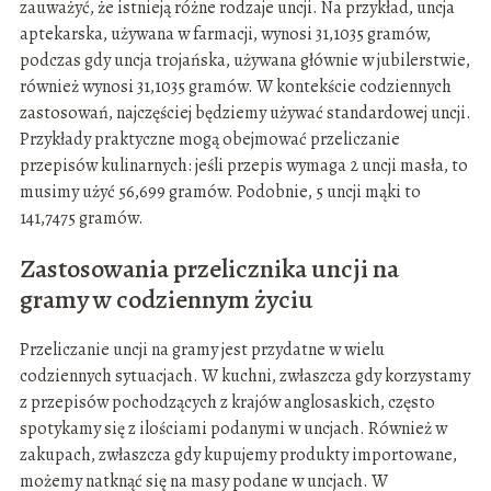
zauważyć, że istnieją różne rodzaje uncji. Na przykład, uncja
aptekarska, używana w farmacji, wynosi 31,1035 gramów,
podczas gdy uncja trojańska, używana głównie w jubilerstwie,
również wynosi 31,1035 gramów. W kontekście codziennych
zastosowań, najczęściej będziemy używać standardowej uncji.
Przykłady praktyczne mogą obejmować przeliczanie
przepisów kulinarnych: jeśli przepis wymaga 2 uncji masła, to
musimy użyć 56,699 gramów. Podobnie, 5 uncji mąki to
141,7475 gramów.
Zastosowania przelicznika uncji na
gramy w codziennym życiu
Przeliczanie uncji na gramy jest przydatne w wielu
codziennych sytuacjach. W kuchni, zwłaszcza gdy korzystamy
z przepisów pochodzących z krajów anglosaskich, często
spotykamy się z ilościami podanymi w uncjach. Również w
zakupach, zwłaszcza gdy kupujemy produkty importowane,
możemy natknąć się na masy podane w uncjach. W