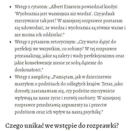
Wstęp z cytatem: „Albert Einstein powiedział kiedyś:
'Wyobraźnia jest ważniejsza niż wiedza’. Czy jednak
rzeczywiście tak jest? W niniejszej rozprawce postaram
się udowodnić, że wiedza i wyobraźnia są równie ważne i
nie można ich oddzielać.”
Wstęp z pytaniem retorycznym: „Czy warto dążyć do
perfekcji we wszystkim, co robimy? W tej rozprawce
przeanalizuję, jakie są zalety i wady perfekcjonizmu oraz
jakie konsekwencje niesie ze sobą dążenie do
doskonałości.”
Wstęp z anegdotą: „Pamiętam, jak w dzieciństwie
marzyłem o podróżach do odległych krajów. Teraz, jako
dorosły, zastanawiam się, czy podróże rzeczywiście
wpływają na nasze życie i rozwój osobisty. W niniejszej
rozprawce przedstawię argumenty za i przeciw
podróżom oraz ich wpływ na naszą psychikę.”
Czego unikać we wstępie do rozprawki?