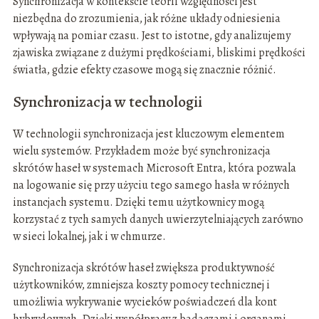
Synchronizacja w kontekście teorii względności jest
niezbędna do zrozumienia, jak różne układy odniesienia
wpływają na pomiar czasu. Jest to istotne, gdy analizujemy
zjawiska związane z dużymi prędkościami, bliskimi prędkości
światła, gdzie efekty czasowe mogą się znacznie różnić.
Synchronizacja w technologii
W technologii synchronizacja jest kluczowym elementem
wielu systemów. Przykładem może być synchronizacja
skrótów haseł w systemach Microsoft Entra, która pozwala
na logowanie się przy użyciu tego samego hasła w różnych
instancjach systemu. Dzięki temu użytkownicy mogą
korzystać z tych samych danych uwierzytelniających zarówno
w sieci lokalnej, jak i w chmurze.
Synchronizacja skrótów haseł zwiększa produktywność
użytkowników, zmniejsza koszty pomocy technicznej i
umożliwia wykrywanie wycieków poświadczeń dla kont