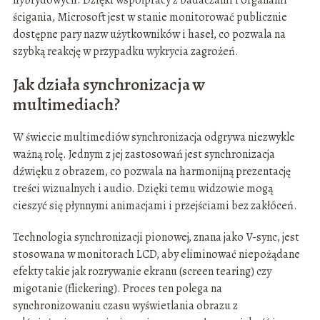
hybrydowych. Dzięki współpracy z badaczami i organami
ścigania, Microsoft jest w stanie monitorować publicznie
dostępne pary nazw użytkowników i haseł, co pozwala na
szybką reakcję w przypadku wykrycia zagrożeń.
Jak działa synchronizacja w
multimediach?
W świecie multimediów synchronizacja odgrywa niezwykle
ważną rolę. Jednym z jej zastosowań jest synchronizacja
dźwięku z obrazem, co pozwala na harmonijną prezentację
treści wizualnych i audio. Dzięki temu widzowie mogą
cieszyć się płynnymi animacjami i przejściami bez zakłóceń.
Technologia synchronizacji pionowej, znana jako V-sync, jest
stosowana w monitorach LCD, aby eliminować niepożądane
efekty takie jak rozrywanie ekranu (screen tearing) czy
migotanie (flickering). Proces ten polega na
synchronizowaniu czasu wyświetlania obrazu z